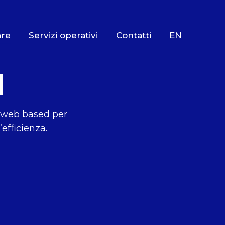
are
Servizi operativi
Contatti
EN
M
RM web based per
’efficienza.